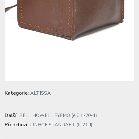
Kategorie:
ALTISSA
Navigace
Previous
Další:
BELL HOWELL EYEMO (e.č. II-20-1)
post:
pro
Next
Předchozí:
LINHOF STANDART (II-21-I)
post:
příspěvek