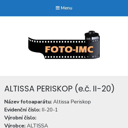
Menu
FOTO-imc.cz
Sběratel starých fotoaparátů.
ALTISSA PERISKOP (e.č. II-20)
Název fotoaparátu:
Altissa Periskop
Evidenční číslo:
II-20-1
Výrobní číslo:
Výrobce:
ALTISSA