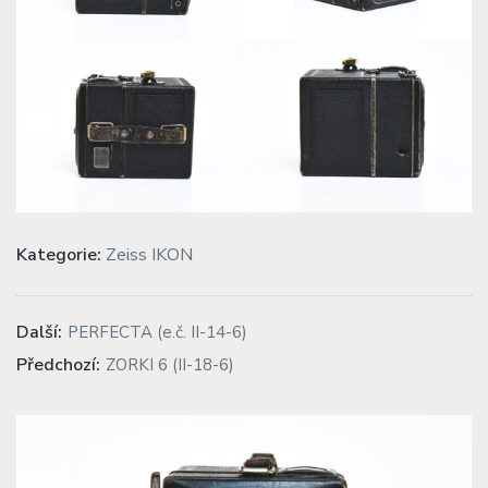
Kategorie:
Zeiss IKON
Navigace
Previous
Další:
PERFECTA (e.č. II-14-6)
post:
pro
Next
Předchozí:
ZORKI 6 (II-18-6)
post:
příspěvek