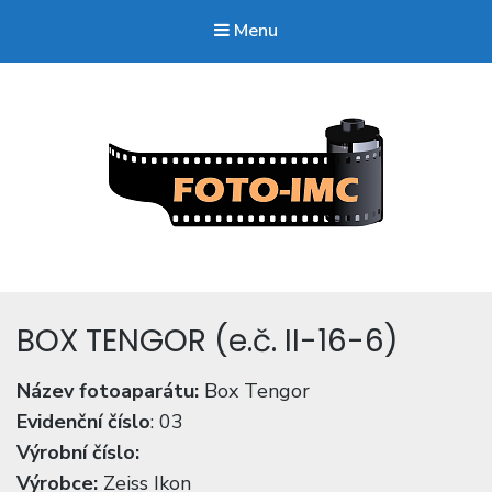
Menu
FOTO-imc.cz
Sběratel starých fotoaparátů.
BOX TENGOR (e.č. II-16-6)
Název fotoaparátu:
Box Tengor
Evidenční číslo
: 03
Výrobní číslo:
Výrobce:
Zeiss Ikon