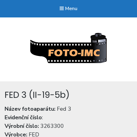
Menu
FOTO-imc.cz
Sběratel starých fotoaparátů.
FED 3 (II-19-5b)
Název fotoaparátu:
Fed 3
Evidenční číslo
:
Výrobní číslo:
3263300
Výrobce:
FED