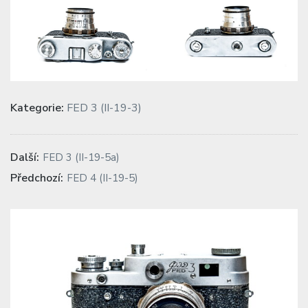
Kategorie:
FED 3 (II-19-3)
Navigace
Previous
Další:
FED 3 (II-19-5a)
post:
pro
Next
Předchozí:
FED 4 (II-19-5)
post:
příspěvek