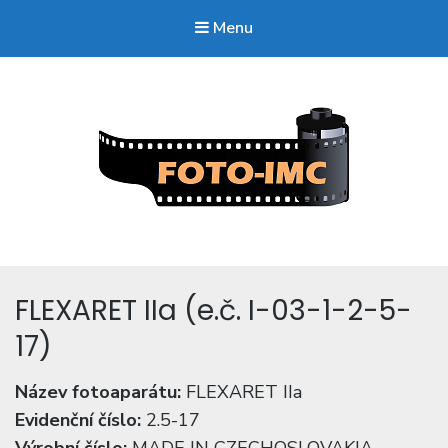
Menu
FOTO-imc.cz
Sběratel starých fotoaparátů.
FLEXARET IIa (e.č. I-03-1-2-5-
17)
Název fotoaparátu:
FLEXARET IIa
Evidenční číslo:
2.5-17
Výrobní číslo:
MADE IN CZECHOSLOVAKIA