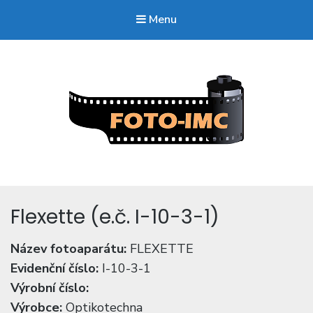
Menu
FOTO-imc.cz
Sběratel starých fotoaparátů.
Flexette (e.č. I-10-3-1)
Název fotoaparátu:
FLEXETTE
Evidenční číslo:
I-10-3-1
Výrobní číslo:
Výrobce:
Optikotechna