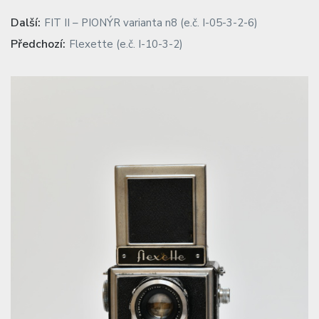
Navigace
Previous
Další:
FIT II – PIONÝR varianta n8 (e.č. I-05-3-2-6)
post:
pro
Next
Předchozí:
Flexette (e.č. I-10-3-2)
post:
příspěvek