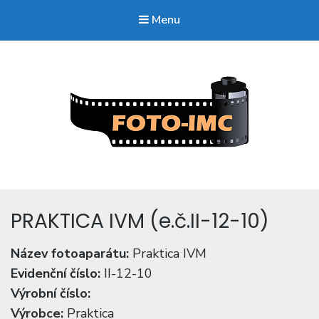
Menu
FOTO-imc.cz
Sběratel starých fotoaparátů.
PRAKTICA IVM (e.č.II-12-10)
Název fotoaparátu:
Praktica IVM
Evidenční číslo:
II-12-10
Výrobní číslo:
Výrobce:
Praktica