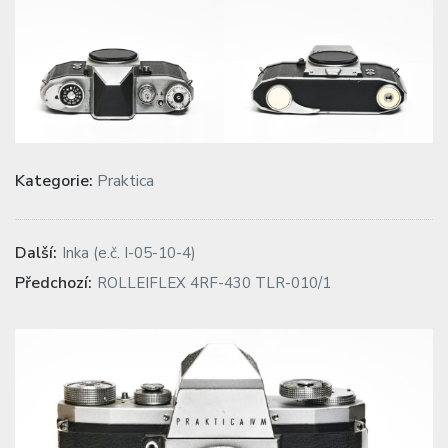
Kategorie:
Praktica
Navigace
Previous
Další:
Inka (e.č. I-05-10-4)
post:
pro
Next
Předchozí:
ROLLEIFLEX 4RF-430 TLR-010/1
post:
příspěvek