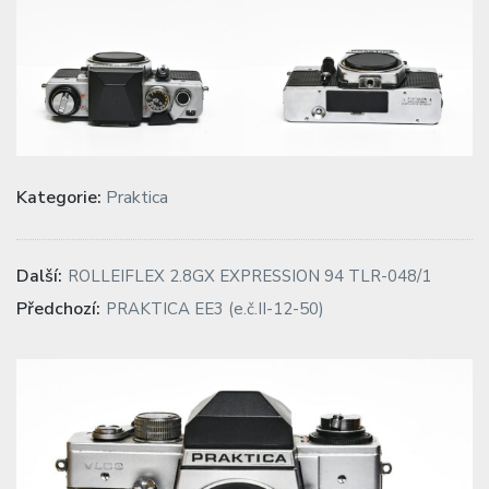
Kategorie:
Praktica
Navigace
Previous
Další:
ROLLEIFLEX 2.8GX EXPRESSION 94 TLR-048/1
post:
pro
Next
Předchozí:
PRAKTICA EE3 (e.č.II-12-50)
post:
příspěvek