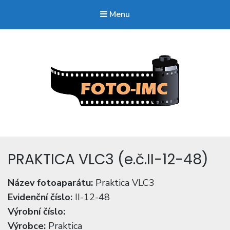
Menu
FOTO-imc.cz
Sběratel starých fotoaparátů.
PRAKTICA VLC3 (e.č.II-12-48)
Název fotoaparátu:
Praktica VLC3
Evidenční číslo:
II-12-48
Výrobní číslo:
Výrobce:
Praktica