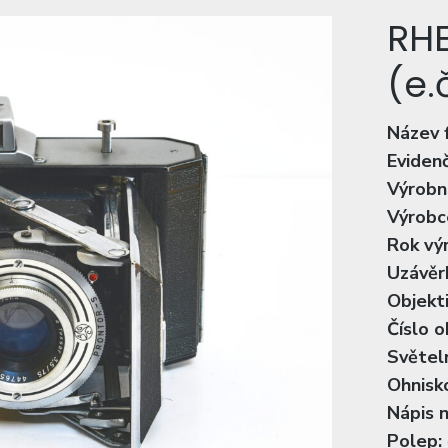
RH
(e.
Název 
Evidenč
Výrobní
Výrobc
Rok vý
Uzávěr
Objekti
Číslo o
Světeln
Ohnisko
Nápis n
Polep: