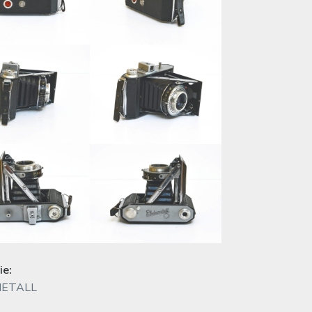
ie:
METALL