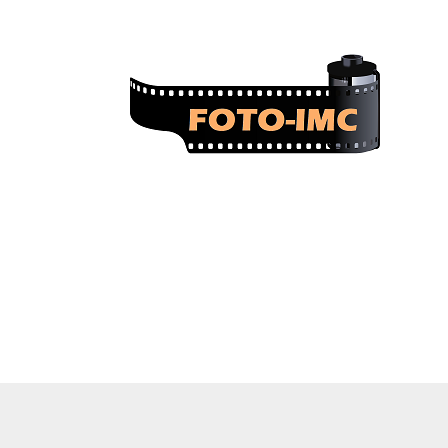
FOTO-imc.cz
Sběratel starých
fotoaparátů.