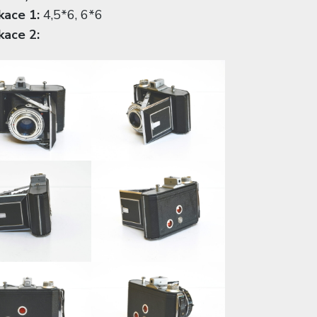
kace 1:
4,5*6, 6*6
kace 2: