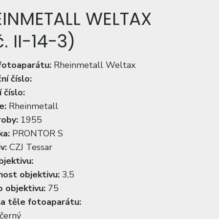
EINMETALL WELTAX
č. II-14-3)
fotoaparátu:
Rheinmetall Weltax
ní číslo:
 číslo:
e:
Rheinmetall
roby:
1955
ka:
PRONTOR S
v:
CZJ Tessar
bjektivu:
ost objektivu:
3,5
 objektivu:
75
a těle fotoaparátu:
černý