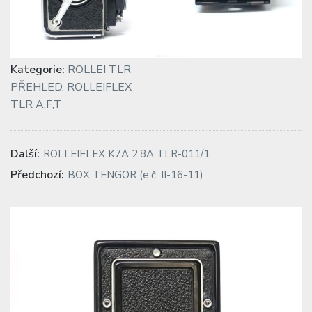
Kategorie:
ROLLEI TLR
PŘEHLED
,
ROLLEIFLEX
TLR A,F,T
Navigace
Previous
Další:
ROLLEIFLEX K7A 2.8A TLR-011/1
post:
pro
Next
Předchozí:
BOX TENGOR (e.č. II-16-11)
post:
příspěvek