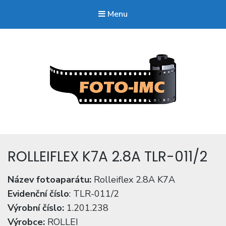
Menu
FOTO-imc.cz
Sběratel starých fotoaparátů.
ROLLEIFLEX K7A 2.8A TLR-011/2
Název fotoaparátu:
Rolleiflex 2.8A K7A
Evidenční číslo
: TLR-011/2
Výrobní číslo:
1.201.238
Výrobce:
ROLLEI