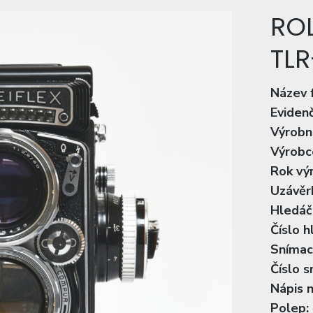
ROL
TLR
Název 
Evidenč
Výrobní
Výrobc
Rok vý
Uzávěr
Hledáč
Číslo h
Snímací
Číslo s
Nápis n
Polep: