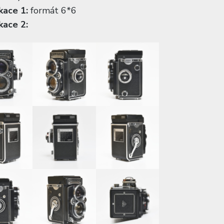
kace 1:
formát 6*6
kace 2: