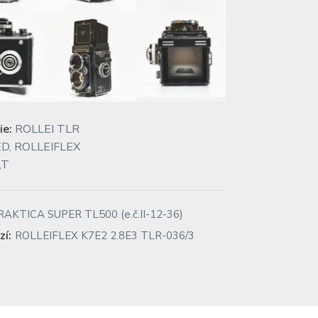
ie:
ROLLEI TLR
ED
,
ROLLEIFLEX
,T
igace
revious
RAKTICA SUPER TL500 (e.č.II-12-36)
ost:
Next
zí:
ROLLEIFLEX K7E2 2.8E3 TLR-036/3
post:
spěvek