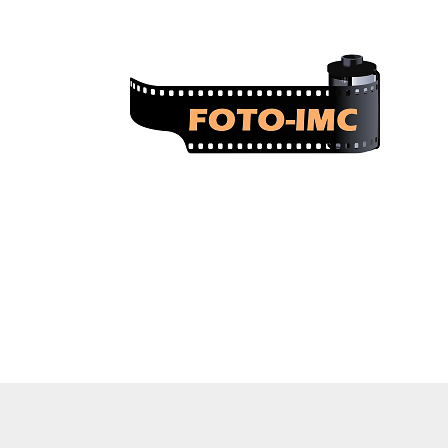
FOTO-imc.cz
Sběratel starých
fotoaparátů.